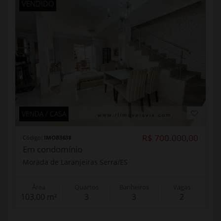
VENDIDO
VENDA / CASA
R$ 700.000,00
Código:
IMOB3638
Em condomínio
Morada de Laranjeiras Serra/ES
Área
Quartos
Banheiros
Vagas
103,00 m²
3
3
2